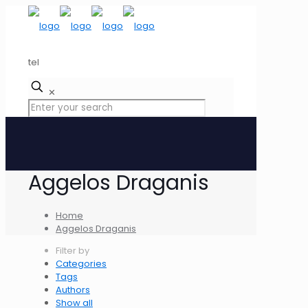
tel
✕
Aggelos Draganis
Home
Aggelos Draganis
Filter by
Categories
Tags
Authors
Show all