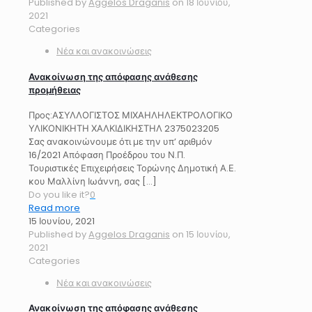
Published by
Aggelos Draganis
on
18 Ιουνίου,
2021
Categories
Νέα και ανακοινώσεις
Ανακοίνωση της απόφασης ανάθεσης
προμήθειας
Προς:ΑΣΥΛΛΟΓΙΣΤΟΣ ΜΙΧΑΗΛΗΛΕΚΤΡΟΛΟΓΙΚΟ
ΥΛΙΚΟΝΙΚΗΤΗ ΧΑΛΚΙΔΙΚΗΣΤΗΛ 2375023205
Σας ανακοινώνουμε ότι με την υπ’ αριθμόν
16/2021 Απόφαση Προέδρου του Ν.Π.
Τουριστικές Επιχειρήσεις Τορώνης Δημοτική Α.Ε.
κου Μαλλίνη Ιωάννη, σας
[…]
Do you like it?
0
Read more
15 Ιουνίου, 2021
Published by
Aggelos Draganis
on
15 Ιουνίου,
2021
Categories
Νέα και ανακοινώσεις
Ανακοίνωση της απόφασης ανάθεσης