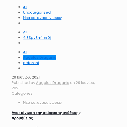
All
Uncategorized
Νέα και ανακοινώσεις
All
4i83pv8m1mr0jj
All
Aggelos Draganis
detoroni
29 Ιουνίου, 2021
Published by
Aggelos Draganis
on
29 Ιουνίου,
2021
Categories
Νέα και ανακοινώσεις
Ανακοίνωση της απόφασης ανάθεσης
προμήθειας