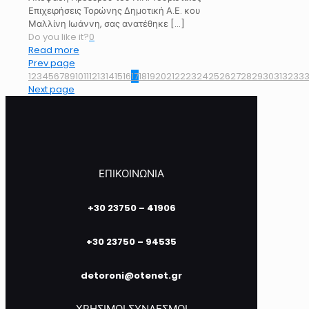
Επιχειρήσεις Τορώνης Δημοτική Α.Ε. κου
Μαλλίνη Ιωάννη, σας ανατέθηκε
[…]
Do you like it?
0
Read more
Prev page
1
2
3
4
5
6
7
8
9
10
11
12
13
14
15
16
17
18
19
20
21
22
23
24
25
26
27
28
29
30
31
32
33
Next page
ΕΠΙΚΟΙΝΩΝΙΑ
+30 23750 – 41906
+30 23750 – 94535
detoroni@otenet.gr
ΧΡΗΣΙΜΟΙ ΣΥΝΔΕΣΜΟΙ