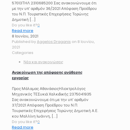
57013ΤΗΛ 2310685200 Σας ανακοινώνουμε ότι
με την υπ’ αριθμόν 36/2021 Απόφαση Προέδρου
του Ν.Π. Τουριστικές Επιχειρήσεις Τορώνης
Δημοτική
[…]
Do you like it?
0
Read more
8 Ιουνίου, 2021
Published by
Aggelos Draganis
on
8 Ιουνίου,
2021
Categories
Νέα και ανακοινώσεις
Ανακοίνωση της απόφασης ανάθεσης
εργασίας
Προς:Μάλαμας ΑθανάσιοςΗλεκτρολόγος
Μηχανικός ΤΕΣυκιά Χαλκιδικής 2375041935
Σας ανακοινώνουμε ότι με την υπ’ αριθμόν
37/2021 Απόφαση Προέδρου του Ν.Π.
Τουριστικές Επιχειρήσεις Τορώνης Δημοτική Α.Ε.
κου Μαλλίνη Ιωάννη,
[…]
Do you like it?
0
Read more