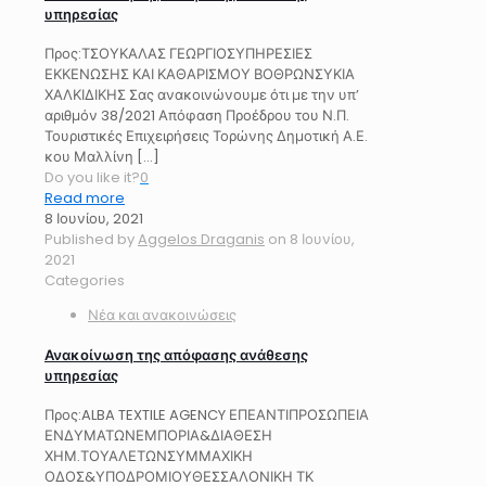
υπηρεσίας
Προς:ΤΣΟΥΚΑΛΑΣ ΓΕΩΡΓΙΟΣΥΠΗΡΕΣΙΕΣ
ΕΚΚΕΝΩΣΗΣ ΚΑΙ ΚΑΘΑΡΙΣΜΟΥ ΒΟΘΡΩΝΣΥΚΙΑ
ΧΑΛΚΙΔΙΚΗΣ Σας ανακοινώνουμε ότι με την υπ’
αριθμόν 38/2021 Απόφαση Προέδρου του Ν.Π.
Τουριστικές Επιχειρήσεις Τορώνης Δημοτική Α.Ε.
κου Μαλλίνη
[…]
Do you like it?
0
Read more
8 Ιουνίου, 2021
Published by
Aggelos Draganis
on
8 Ιουνίου,
2021
Categories
Νέα και ανακοινώσεις
Ανακοίνωση της απόφασης ανάθεσης
υπηρεσίας
Προς:ALBA TEXTILE AGENCY ΕΠΕΑΝΤΙΠΡΟΣΩΠΕΙΑ
ΕΝΔΥΜΑΤΩΝΕΜΠΟΡΙΑ&ΔΙΑΘΕΣΗ
ΧΗΜ.ΤΟΥΑΛΕΤΩΝΣΥΜΜΑΧΙΚΗ
ΟΔΟΣ&ΥΠΟΔΡΟΜΙΟΥΘΕΣΣΑΛΟΝΙΚΗ ΤΚ