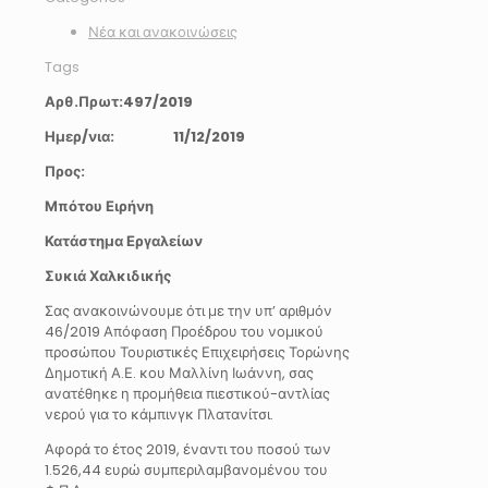
Νέα και ανακοινώσεις
Tags
Αρθ.Πρωτ:497/2019
Ημερ/νια: 11/12/2019
Προς:
Μπότου Ειρήνη
Κατάστημα Εργαλείων
Συκιά Χαλκιδικής
Σας ανακοινώνουμε ότι με την υπ’ αριθμόν
46/2019 Απόφαση Προέδρου του νομικού
προσώπου Τουριστικές Επιχειρήσεις Τορώνης
Δημοτική Α.Ε. κου Μαλλίνη Ιωάννη, σας
ανατέθηκε η προμήθεια πιεστικού-αντλίας
νερού για το κάμπινγκ Πλατανίτσι.
Αφορά το έτος 2019, έναντι του ποσού των
1.526,44 ευρώ συμπεριλαμβανομένου του