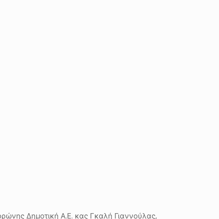
ορώνης Δημοτική Α.Ε. κας Γκαλή Γιαννούλας,