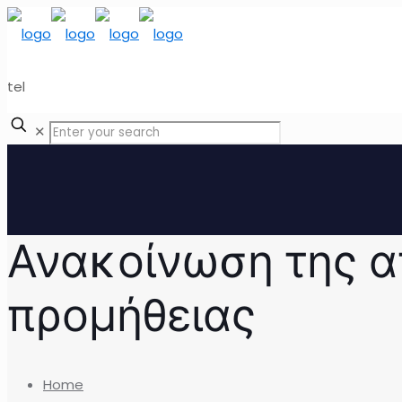
tel
✕
Ανακοίνωση της 
προμήθειας
Home