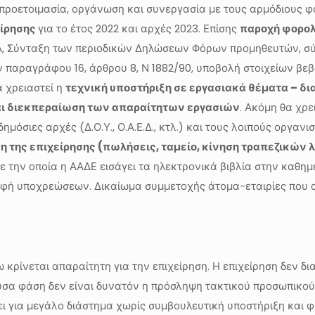
προετοιμασία, οργάνωση και συνεργασία με τους αρμόδιους φο
είρησης
για το έτος 2022 και αρχές 2023. Επίσης
παροχή φορολ
Α, Σύνταξη των περιοδικών Δηλώσεων Φόρων προμηθευτών, 
παραγράφου 16, άρθρου 8, Ν 1882/90, υποβολή στοιχείων βε
α χρειαστεί η
τεχνική υποστήριξη σε εργασιακά θέματα – δι
. και διεκπεραίωση των απαραίτητων εργασιών
. Ακόμη θα χρε
δημόσιες αρχές (Δ.Ο.Υ., Ο.Α.Ε.Δ., κτλ.) και τους λοιπούς οργαν
ση της επιχείρησης (πωλήσεις, ταμείο, κίνηση τραπεζικών 
 την οποία η ΑΑΔΕ εισάγει τα ηλεκτρονικά βιβλία στην καθημ
φή υποχρεώσεων. Δικαίωμα συμμετοχής άτομα-εταιρίες που 
ίνεται απαραίτητη για την επιχείρηση. Η επιχείρηση δεν δια
σα φάση δεν είναι δυνατόν η πρόσληψη τακτικού προσωπικού
ι για μεγάλο διάστημα χωρίς συμβουλευτική υποστήριξη και φ